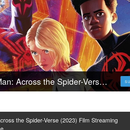
CB01 Spider-Man: Across the Spider-Verse (2023) Film Streaming ITA in Alta Definizione
S
ross the Spider-Verse (2023) Film Streaming 
ne