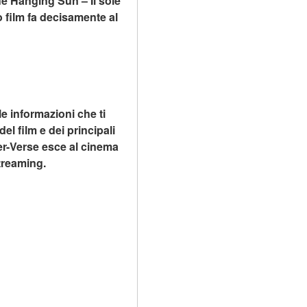
e Hanging Sun – Il sole 
 film fa decisamente al 
e informazioni che ti 
el film e dei principali 
er-Verse esce al cinema 
treaming.