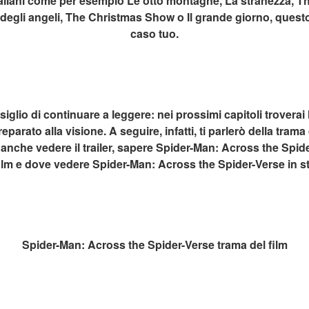
italiani come per esempio Le otto montagne, La stranezza, Th
 degli angeli, The Christmas Show o Il grande giorno, questo
caso tuo.
siglio di continuare a leggere: nei prossimi capitoli troverai l
parato alla visione. A seguire, infatti, ti parlerò della trama d
 anche vedere il trailer, sapere Spider-Man: Across the Spid
ilm e dove vedere Spider-Man: Across the Spider-Verse in s
Spider-Man: Across the Spider-Verse trama del film