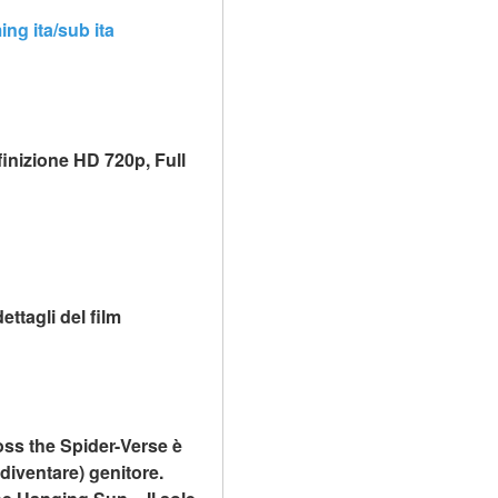
ng ita/sub ita
inizione HD 720p, Full 
ttagli del film
oss the Spider-Verse è 
diventare) genitore. 