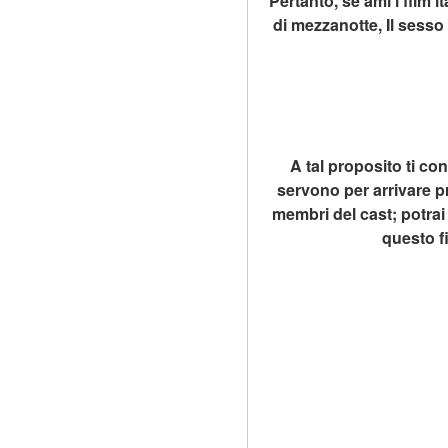
Pertanto, se ami i film 
di mezzanotte, Il sesso
A tal proposito ti con
servono per arrivare pre
membri del cast; potrai
questo f